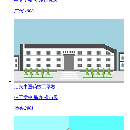
中专学校
公办
国家级
广州
1908
汕头中医药技工学校
技工学校
民办
省市级
汕头
2961