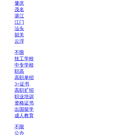
肇庆
茂名
湛江
江门
汕头
韶关
云浮
不限
技工学校
中专学校
职高
高职单招
3+证书
高职扩招
职业培训
资格证书
出国留学
成人教育
不限
公办