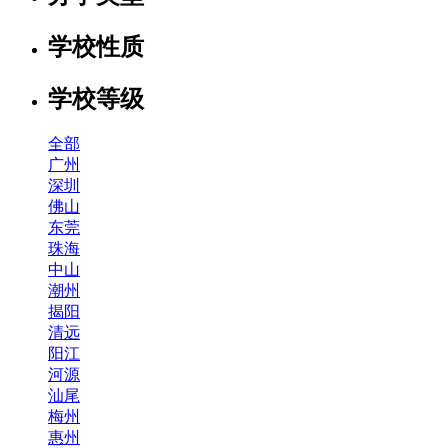
学校性质
学校等级
全部
广州
深圳
佛山
东莞
珠海
中山
潮州
揭阳
清远
阳江
河源
汕尾
梅州
惠州